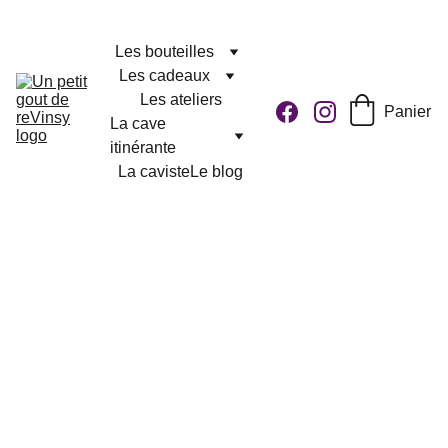
Les bouteilles
Les cadeaux
Les ateliers
Panier
La cave 
itinérante
La caviste
Le blog
Livraison à partir 
de 1 euro !
Vins du 
monde
vins du 