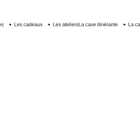
es
Les cadeaux
Les ateliers
La cave itinérante
La ca
10/15/2024
4 min read