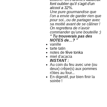
font oublier qu'il s'agit d'un
alcool a 32%.
Une pure gourmandise que
l'on a envie de garder rien que
pour soi...ou de partager avec
sa moitié avant de se câliner !
On regrettera de n'avoir
commander qu'une bouteille :)
“ Tu trouverais pas des
NOTES de…? ”
vanille
tarte tatin
notes de
fève tonka
miel d'acacia
INSTANT :
Au coin du feu avec une (ou
deux)
crêpe(s)
aux pommes
r
ô
ties au four...
En digestif, pur bien finir la
soirée !