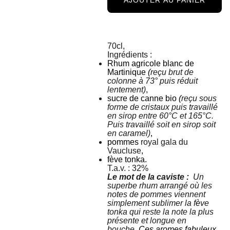
AJOUTER AU PANIER
70cl,
Ingrédients :
Rhum agricole blanc de
Martinique
(
reçu brut de
colonne à 73° puis réduit
lentement)
,
sucre de canne bio
(
reçu sous
forme de cristaux puis travaillé
en sirop entre 60°C et 165°C.
Puis travaillé soit en sirop soit
en caramel)
,
pommes
royal gala du
Vaucluse
,
fève tonka.
T.a.v. : 32%
Le mot de la caviste :
Un
superbe rhum arrangé
où
les
notes de pommes viennent
simplement sublimer la f
è
ve
tonka qui reste la note la plus
présente et longue en
bouche.
Ces aromes fabuleux