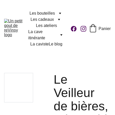
Les bouteilles
Les cadeaux
Les ateliers
Panier
La cave 
itinérante
La caviste
Le blog
Le
Veilleur
de bières,