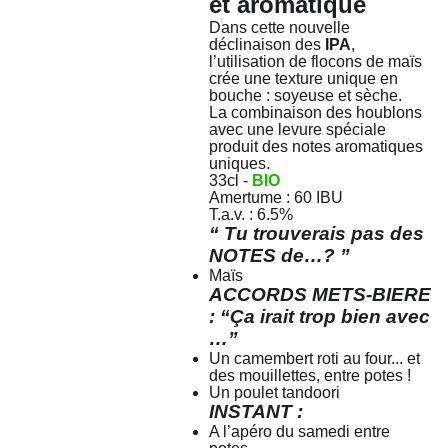
et aromatique
Dans cette nouvelle
déclinaison des
IPA
,
l’utilisation de flocons de maïs
crée une texture unique en
bouche : soyeuse et sèche.
La combinaison des houblons
avec une levure spéciale
produit des notes aromatiques
uniques.
33cl -
BIO
Amertume : 60 IBU
T.a.v. : 6.5%
“ Tu trouverais pas des
NOTES de…? ”
Maïs
ACCORDS METS-BIERE
: “Ça irait trop bien avec
…”
Un camembert roti au four... et
des mouillettes, entre potes !
Un poulet tandoori
INSTANT :
A l’apéro du samedi entre