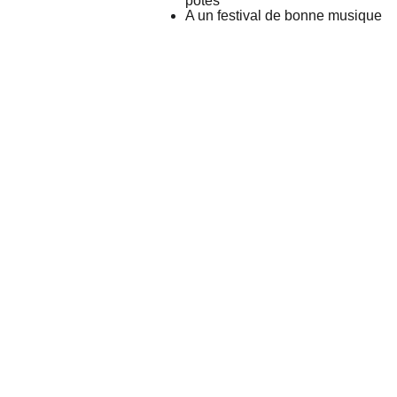
potes
A un festival de bonne musique
Mais 
Contactez
Horaires 
Suivez
encore..
-moi !
d'ouvertur
-moi !
.
e
tania@revinsy.
com
Livraison & 
Click'n'Collect
Politique de 
confidentialité
Conditions 
générales de 
vente