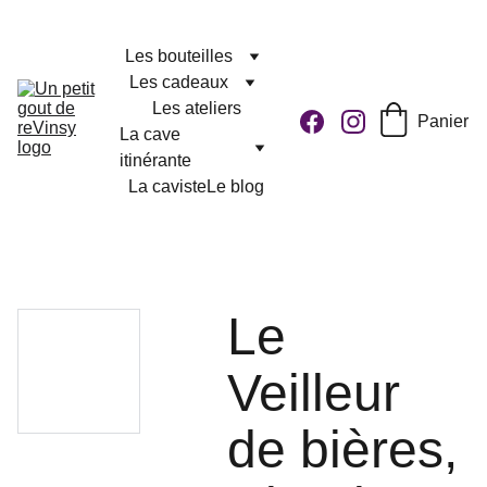
Les bouteilles
Les cadeaux
Les ateliers
Panier
La cave 
itinérante
La caviste
Le blog
Le
Veilleur
de bières,