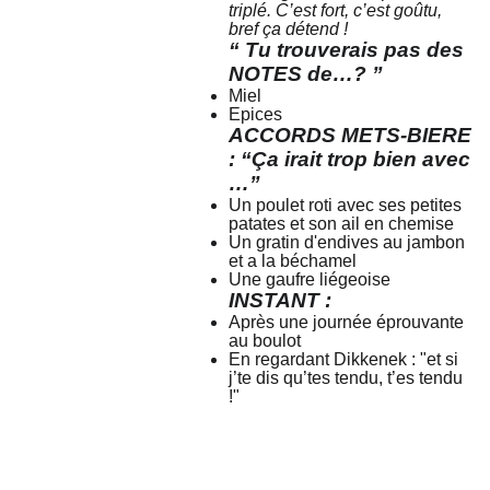
triplé. C’est fort, c’est goûtu,
bref ça détend !
“ Tu trouverais pas des
NOTES de…? ”
Miel
Epices
ACCORDS METS-BIERE
: “Ça irait trop bien avec
…”
Un poulet roti avec ses petites
patates et son ail en chemise
Un gratin d'endives au jambon
et a la béchamel
Une gaufre liégeoise
INSTANT :
Apr
è
s une journée éprouvante
au boulot
En regardant Dikkenek : "et si
j’te dis qu’tes tendu, t’es tendu
!"