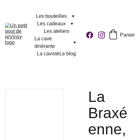
Les bouteilles
Les cadeaux
Les ateliers
Panier
La cave 
itinérante
La caviste
Le blog
La
Braxé
enne,