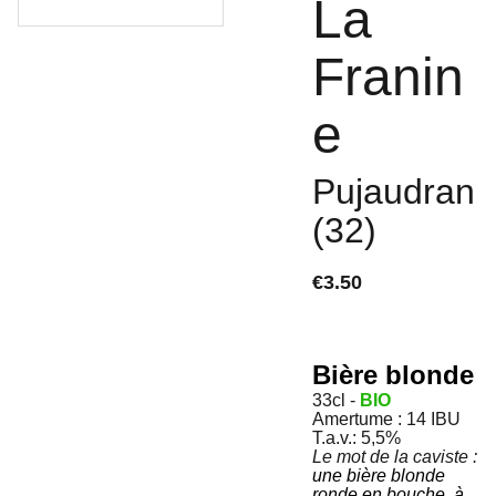
La
Franin
e
Pujaudran
(32)
€3.50
Bière blonde
33cl -
BIO
Amertume : 14 IBU
T.a.v.: 5,5%
Le mot de la caviste :
une bière blonde
ronde en bouche, à