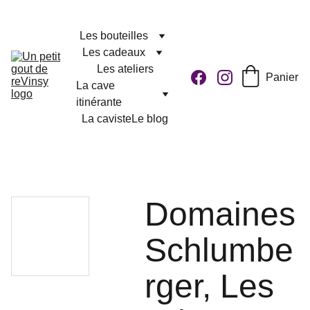
Les bouteilles
Les cadeaux
Les ateliers
Panier
La cave 
itinérante
La caviste
Le blog
Domaines
Schlumbe
rger, Les