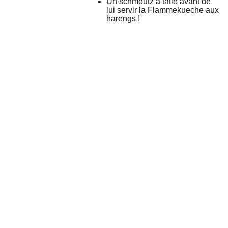
Un schmoutz à tatie avant de
lui servir la Flammekueche aux
harengs !
Mais 
Contactez
Horaires 
Suivez
encore..
-moi !
d'ouvertur
-moi !
.
e
tania@revinsy.
com
Livraison & 
Click'n'Collect
Politique de 
confidentialité
Conditions 
générales de 