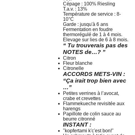
Cépage : 100%
Riesling
T.a.v. : 13%
Température de service :
8-
10°C
Garde : jusqu'à 6 ans
Fermentation en foudre
thermorégulé de 1 à 4 mois.
Elevage sur lies de 6 à 8 mois.
“ Tu trouverais pas des
NOTES de…? ”
Citron
Fleur blanche
Citronelle
ACCORDS METS-VIN :
“Ça irait trop bien avec
…”
Petites verrines à l’avocat,
crabe et crevettes
Flammekueche revisitée aux
harengs
Papillote de colin sauce au
beurre citronné
INSTANT :
"kopfertami k'c'est bon!"