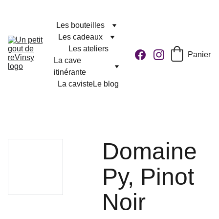
Les bouteilles
Les cadeaux
Les ateliers
Panier
La cave 
itinérante
La caviste
Le blog
Domaine
Py, Pinot
Noir