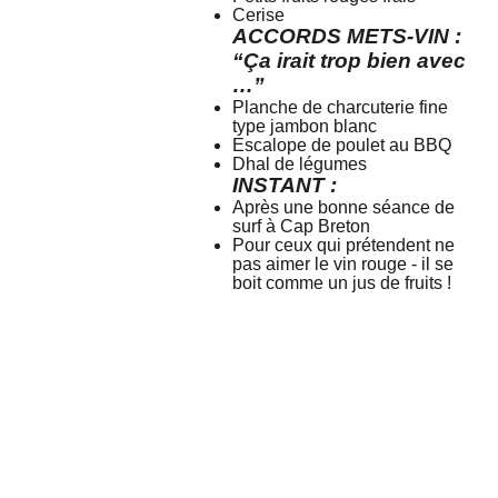
Cerise
ACCORDS METS-VIN :
“Ça irait trop bien avec
…”
Planche de charcuterie fine
type jambon blanc
Escalope de poulet au BBQ
Dhal de légumes
INSTANT :
Après une bonne séance de
surf à Cap Breton
Pour ceux qui prétendent ne
pas aimer le vin rouge - il se
boit comme un jus de fruits !
Mais 
Contactez
Horaires 
Suivez