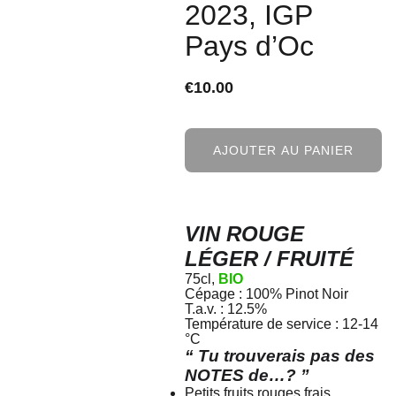
2023, IGP
Pays d’Oc
€10.00
AJOUTER AU PANIER
VIN ROUGE
LÉGER / FRUITÉ
75cl,
BIO
Cépage : 100% Pinot Noir
T.a.v. : 12.5%
Température de service : 12-14
°C
“ Tu trouverais pas des
NOTES de…? ”
Petits fruits rouges frais