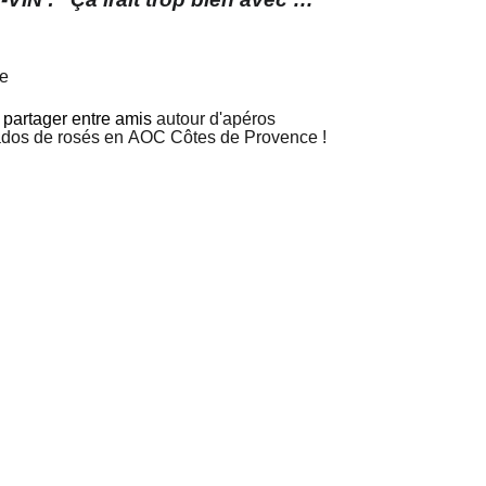
ie
 partager entre amis
autour d'apéros
nados de rosés en AOC Côtes de Provence !
ture
Suivez-moi !