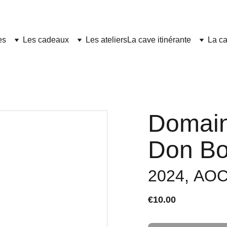
es
Les cadeaux
Les ateliers
La cave itinérante
La ca
Domain
Don Bo
2024, AOC
€10.00