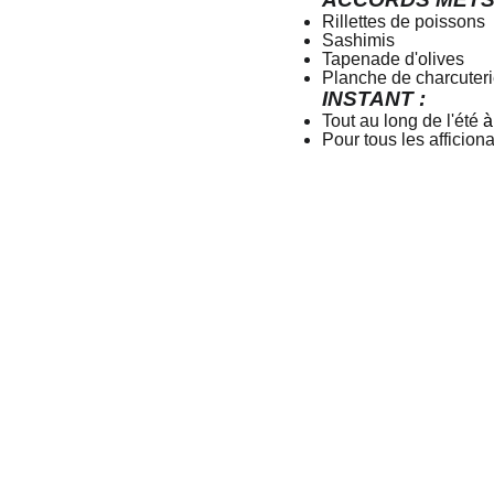
Rillettes de poissons
Sashimis
Tapenade d'olives
Planche de charcuter
INSTANT :
Tout au long de l'été
à
Pour tous les afficio
ez-moi !
Horaires d'ouver
insy.com