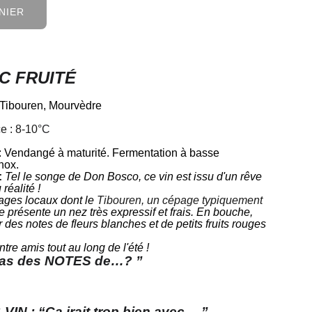
NIER
C FRUITÉ
Tibouren, Mourvèdre
e : 8-10
°C
n : Vendangé à maturité. Fermentation à basse
inox.
:
Tel le songe de Don Bosco, ce vin est issu d'un rêve
réalité !
ages locaux dont le
Tibouren, un cépage typiquement
e présente un nez très expressif et frais. En bouche,
 des notes de fleurs blanches et de petits fruits rouges
tre amis tout au long de l'été !
 pas des NOTES de…? ”
N : “Ça irait trop bien avec …”