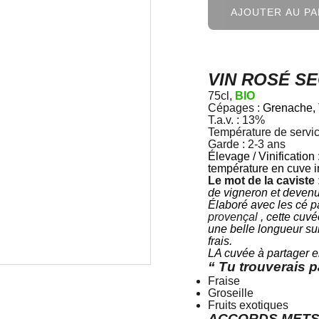
AJOUTER AU PA
VIN ROSÉ SE
75cl,
BIO
Cépages :
Grenache, 
T.a.v. : 13%
Température de servic
Garde : 2-3 ans
Élevage / Vinificatio
température en cuve 
Le mot de la caviste 
de vigneron et devenu 
Élaboré avec les cé p
provençal
, cette cuvé
une belle longueur sur
frais.
LA cuvée à partager en
“ Tu trouverais
Fraise
Groseille
Fruits exotiques
ACCORDS METS-VI