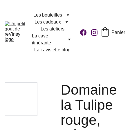
Les bouteilles
Les cadeaux
Les ateliers
Panier
La cave 
itinérante
La caviste
Le blog
Domaine
la Tulipe
rouge,