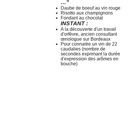
…”
Daube de boeuf au vin rouge
Risotto aux champignons
Fondant au chocolat
INSTANT :
A la découverte d'un travail
d'orfèvre, ancien consultant
œnologue sur Bordeaux
Pour connaitre un vin de 22
caudalies (nombre de
secondes exprimant la durée
d'expression des arômes en
bouche)
Mais 
Contactez
Horaires 
Suivez
encore..
-moi !
d'ouvertur
-moi !