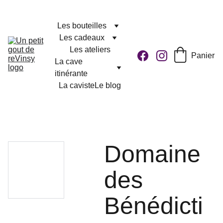
Les bouteilles
Les cadeaux
Les ateliers
Panier
La cave 
itinérante
La caviste
Le blog
Domaine
des
Bénédicti