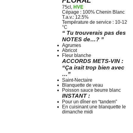
FLORAL
75cl,
HVE
Cépage : 100% Chenin Blanc
T.a.v.: 12.5%
Température de service :
10-12
°C
“ Tu trouverais pas des
NOTES de…? ”
Agrumes
Abricot
Fleur blanche
ACCORDS METS-VIN :
“Ça irait trop bien avec
…”
Saint-Nectaire
Blanquette de veau
Poisson sauce beurre blanc
INSTANT :
Pour un dîner en “tandem”
En cuisinant une blanquette le
dimanche midi