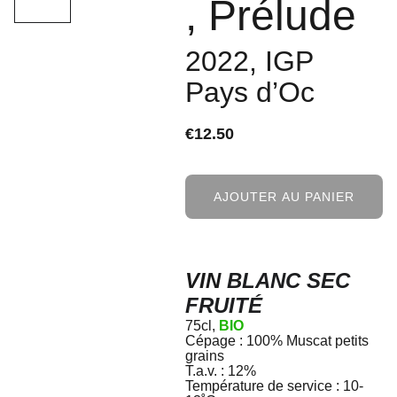
, Prélude
2022, IGP
Pays d’Oc
€12.50
AJOUTER AU PANIER
VIN
BLANC SEC
FRUITÉ
75cl,
BIO
Cépage : 100% Muscat petits
grains
T.a.v. : 12%
Température de service : 10-