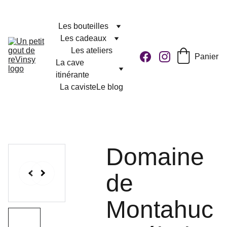
Les bouteilles
Les cadeaux
Les ateliers
Panier
La cave 
itinérante
La caviste
Le blog
Domaine
de
Montahuc