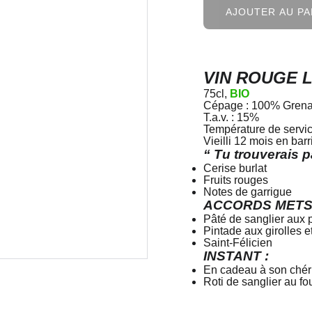
AJOUTER AU PA
VIN ROUGE L
75cl,
BIO
Cépage : 100% Grenac
T.a.v. : 15%
Température de servic
Vieilli 12 mois en bar
“ Tu trouverais
Cerise burlat
Fruits rouges
Notes de garrigue
ACCORDS METS-VI
Pâté de sanglier aux 
Pintade aux girolles et 
Saint-Félicien
INSTANT :
En cadeau à son chér
Roti de sanglier au fo