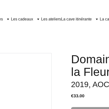
es
Les cadeaux
Les ateliers
La cave itinérante
La ca
Domain
la Fle
2019, AOC
€33.00