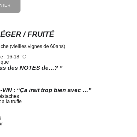
NIER
ÉGER / FRUITÉ
he (vieilles vignes de 60ans)
e : 16-18 °C
rique
 pas des NOTES de…? ”
N : “Ça irait trop bien avec …”
pistaches
a la truffe
i
ur