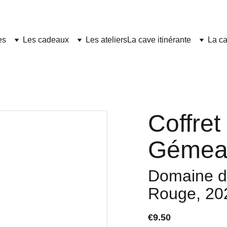
es
Les cadeaux
Les ateliers
La cave itinérante
La ca
Coffret
Gémea
Domaine d
Rouge, 20
€9.50