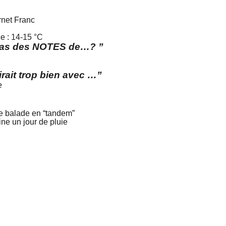
net Franc
e :
14-15 °C
 pas des NOTES de…? ”
ait trop bien avec …”
e
e balade en “tandem”
ne un jour de pluie
ture
Suivez-moi !