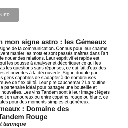
NIER
n mon signe astro : les Gémeaux
signe de la communication. Connus pour leur charme
savent manier les mots et sont passés maîtres dans l'art
e nouer des relations. Leur esprit vif et rapide est
 qui les pousse à analyser et décortiquer ce qui les
pas les questions sans réponses, ce qui fait d'eux des
ées et ouvertes à la découverte. Signe double par
des gens capables de s'adapter à de nombreuses
preuve de flexibilité. Leur pire cauchemar ? La routine.
a partenaire idéal pour partager une bouteille et
s nouvelles. Les vins Tandem sont à leur image : légers
soit en amoureux ou entre copains, rouge ou blanc, ce
déales pour des moments simples et généreux.
meaux : Domaine des
 Tandem Rouge
et tannique