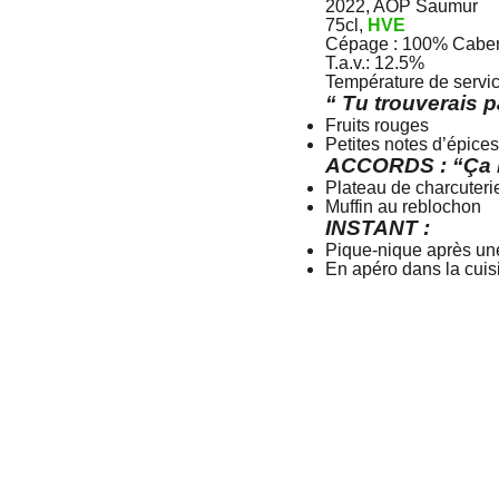
2022, AOP Saumur
75cl,
HVE
Cépage : 100% Caber
T.a.v.: 12.5%
Température de servic
“ Tu trouverais
Fruits rouges
Petites notes d’épices
ACCORDS : “Ça ir
Plateau de charcuteri
Muffin au reblochon
INSTANT :
Pique-nique après un
En apéro dans la cuisi
ez-moi !
Horaires d'ouver