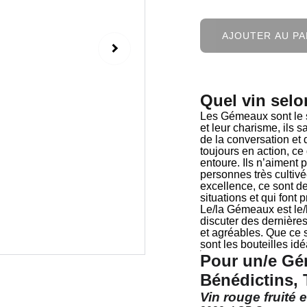
AJOUTER AU PA
Quel vin selo
Les Gémeaux sont le 
et leur charisme, ils 
de la conversation et d
toujours en action, ce
entoure. Ils n’aiment 
personnes très cultiv
excellence, ce sont 
situations et qui font 
Le/la Gémeaux est le/l
discuter des dernière
et agréables. Que ce 
sont les bouteilles i
Pour un/e Gé
Bénédictins,
Vin rouge fruité 