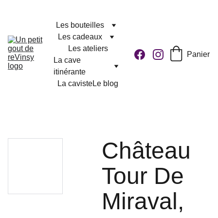
Les bouteilles
Les cadeaux
Les ateliers
Panier
La cave 
itinérante
La caviste
Le blog
Château
Tour De
Miraval,