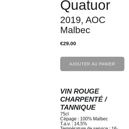
Quatuor
2019, AOC
Malbec
€29.00
AJOUTER AU PANIER
VIN ROUGE
CHARPENTÉ /
TANNIQUE
75cl
Cépage : 100% Malbec
T.a.v. : 14,5%
Température de service : 16-