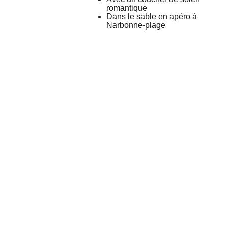
romantique
Dans le sable en apéro à
Narbonne-plage
Mais 
Contactez
Horaires 
Suivez
encore..
-moi !
d'ouvertur
-moi !
.
e
tania@revinsy.
com
Livraison & 
Click'n'Collect
Politique de 
confidentialité
Conditions 