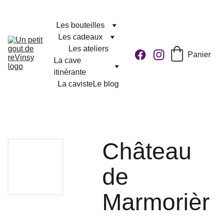
Les bouteilles
Les cadeaux
Les ateliers
Panier
La cave 
itinérante
La caviste
Le blog
Château
de
Marmorièr