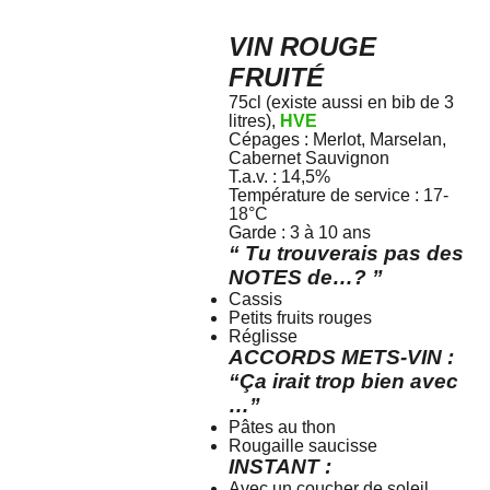
VIN ROUGE
FRUITÉ
75cl (existe aussi en bib de 3
litres),
HVE
Cépages : Merlot, Marselan,
Cabernet Sauvignon
T.a.v. : 14,5%
Température de service : 17-
18°C
Garde : 3 à 10 ans
“ Tu trouverais pas des
NOTES de…? ”
Cassis
Petits fruits rouges
Réglisse
ACCORDS METS-VIN :
“Ça irait trop bien avec
…”
Pâtes au thon
Rougaille saucisse
INSTANT :
Avec un coucher de soleil